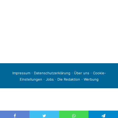
Impressum
-
Datenschutzerklärung
-
Über uns
-
Cookie-
Einstellungen
-
Jobs
-
Die Redaktion
-
Werbung
© 2026 liga3-online.de