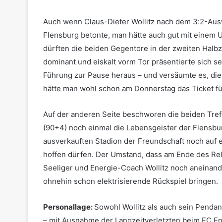
Auch wenn Claus-Dieter Wollitz nach dem 3:2-Aus
Flensburg betonte, man hätte auch gut mit einem 
dürften die beiden Gegentore in der zweiten Halbz
dominant und eiskalt vorm Tor präsentierte sich se
Führung zur Pause heraus – und versäumte es, di
hätte man wohl schon am Donnerstag das Ticket für
Auf der anderen Seite beschworen die beiden Tref
(90+4) noch einmal die Lebensgeister der Flensbur
ausverkauften Stadion der Freundschaft noch auf 
hoffen dürfen. Der Umstand, dass am Ende des Re
Seeliger und Energie-Coach Wollitz noch aneinand
ohnehin schon elektrisierende Rückspiel bringen.
Personallage:
Sowohl Wollitz als auch sein Pendan
– mit Ausnahme der Langzeitverletzten beim FC Ene