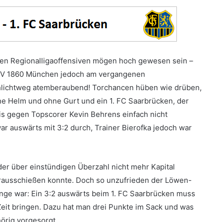
ten Regionalligaoffensiven mögen hoch gewesen sein –
TSV 1860 München jedoch am vergangenen
hlichtweg atemberaubend! Torchancen hüben wie drüben,
ne Helm und ohne Gurt und ein 1. FC Saarbrücken, der
is gegen Topscorer Kevin Behrens einfach nicht
ar auswärts mit 3:2 durch, Trainer Bierofka jedoch war
er über einstündigen Überzahl nicht mehr Kapital
erausschießen konnte. Doch so unzufrieden der Löwen-
nge war: Ein 3:2 auswärts beim 1. FC Saarbrücken muss
Zeit bringen. Dazu hat man drei Punkte im Sack und was
örig vorgesorgt.