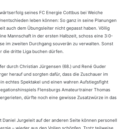
wärtserfolg seines FC Energie Cottbus bei Weiche
Unentschieden leben können: So ganz in seine Planungen
eit auch dem Übungsleiter nicht gepasst haben. Völlig
ine Mannschaft in der ersten Halbzeit, schoss eine 3:0-
ese im zweiten Durchgang souverän zu verwalten. Sonst
 die dritte Liga buchen dürfen.
fer durch Christian Jürgensen (68.) und René Guder
ger herauf und sorgten dafür, dass die Zuschauer im
ein echtes Spektakel und einen wahren Aufstiegsfight
legationshinspiels Flensburgs Amateurtrainer Thomas
ergerieten, dürfte noch eine gewisse Zusatzwürze in das
t Daniel Jurgeleit auf der anderen Seite können personell
rgie – wieder aus den Vollen schöpfen. Trotz teilweise