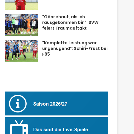
"Gänsehaut, als ich
rausgekommen bin": SVW
feiert Traumauftakt
"Komplette Leistung war
ungenügend": Schiri-Frust bei
F95