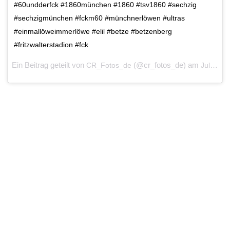
#60undderfck #1860münchen #1860 #tsv1860 #sechzig
#sechzigmünchen #fckm60 #münchnerlöwen #ultras
#einmallöweimmerlöwe #elil #betze #betzenberg
#fritzwalterstadion #fck
Ein Beitrag geteilt von
(@cr_fotos_de) am
CR_Fotos_de
Jul 28, 2018 um 5:59 PDT