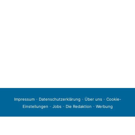
Impressum
-
Datenschutzerklärung
-
Über uns
-
Cookie-
Einstellungen
-
Jobs
-
Die Redaktion
-
Werbung
© 2026 liga3-online.de