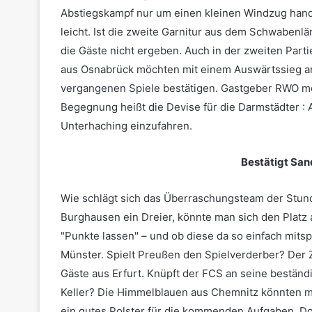
Abstiegskampf nur um einen kleinen Windzug handel
leicht. Ist die zweite Garnitur aus dem Schwabenl
die Gäste nicht ergeben. Auch in der zweiten Parti
aus Osnabrück möchten mit einem Auswärtssieg an
vergangenen Spiele bestätigen. Gastgeber RWO möch
Begegnung heißt die Devise für die Darmstädter : A
Unterhaching einzufahren.
Bestätigt Sa
Wie schlägt sich das Überraschungsteam der Stun
Burghausen ein Dreier, könnte man sich den Platz
"Punkte lassen" – und ob diese da so einfach mits
Münster. Spielt Preußen den Spielverderber? Der 
Gäste aus Erfurt. Knüpft der FCS an seine bestän
Keller? Die Himmelblauen aus Chemnitz könnten mi
ein gutes Polster für die kommenden Aufgaben. Do