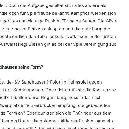
t. Doch die Aufgabe gestaltet sich alles andere als
ändle doch für Spielfreude bekannt. Kampflos werden sich
e geht es um wichtige Punkte. Für beide Seiten! Die Gäste
 den oberen Plätzen anklopfen und die gute Form der
te endlich den Tabellenkeller verlassen. In der dritten
uswärtssieg! Diesen gilt es bei der Spielvereinigung aus
ndhausen seine Form?
de, der SV Sandhausen? Folgt im Heimspiel gegen
 an der Sonne gönnen. Doch dafür müsste die Konkurrenz
pielt? Tabellenführer Regensburg muss indes nach
Zweitplatzierte Saarbrücken empfängt die gebeutelten
dige Form an? Oder punkten sich die Thüringer aus dem
t einem Dreier die goldene Hälfte der Punkte sammeln –
ch auch der VfR Aalen wird sich nicht kampflos ergeben.