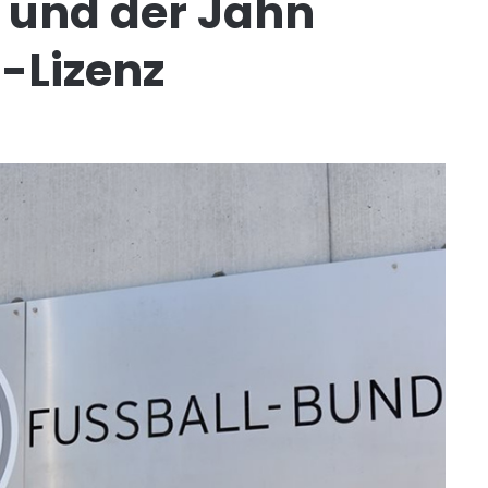
P und der Jahn
a-Lizenz