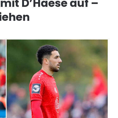
 mit D’Haese auf –
liehen