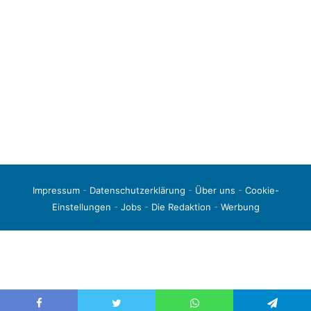
Impressum
-
Datenschutzerklärung
-
Über uns
-
Cookie-
Einstellungen
-
Jobs
-
Die Redaktion
-
Werbung
© 2026 liga3-online.de