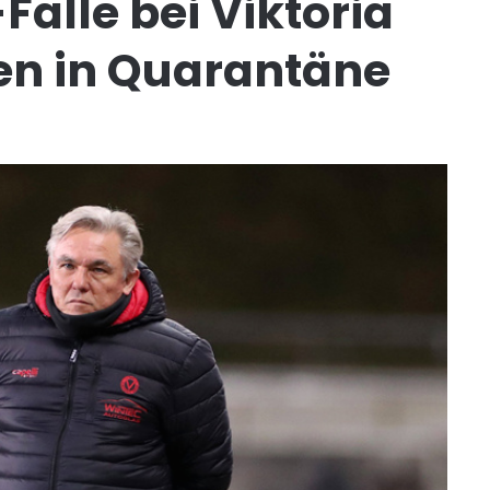
älle bei Viktoria
en in Quarantäne