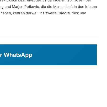
VWW-Coach bestreitet der 51-Jährige am 20. November
ing und Marjan Petkovic, die die Mannschaft in den letzten
haben, kehren derweil ins zweite Glied zurück und