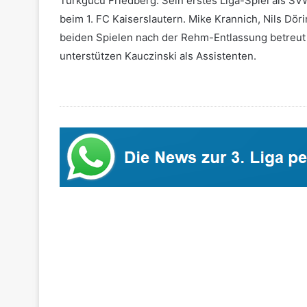
Türkgücü Friedberg. Sein erstes Liga-Spiel als S
beim 1. FC Kaiserslautern. Mike Krannich, Nils Dör
beiden Spielen nach der Rehm-Entlassung betreut 
unterstützen Kauczinski als Assistenten.