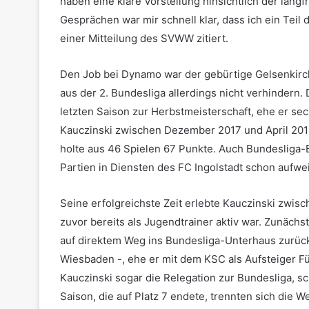
haben eine klare Vorstellung hinsichtlich der lang
Gesprächen war mir schnell klar, dass ich ein Teil 
einer Mitteilung des SVWW zitiert.
Den Job bei Dynamo war der gebürtige Gelsenkirc
aus der 2. Bundesliga allerdings nicht verhindern.
letzten Saison zur Herbstmeisterschaft, ehe er s
Kauczinski zwischen Dezember 2017 und April 2019 
holte aus 46 Spielen 67 Punkte. Auch Bundesliga
Partien in Diensten des FC Ingolstadt schon aufwe
Seine erfolgreichste Zeit erlebte Kauczinski zwis
zuvor bereits als Jugendtrainer aktiv war. Zunäch
auf direktem Weg ins Bundesliga-Unterhaus zurück –
Wiesbaden -, ehe er mit dem KSC als Aufsteiger Fün
Kauczinski sogar die Relegation zur Bundesliga, sc
Saison, die auf Platz 7 endete, trennten sich die W