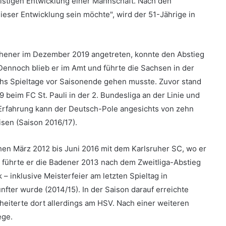
fristigen Entwicklung einer Mannschaft. Nach den
dieser Entwicklung sein möchte", wird der 51-Jährige in
hener im Dezember 2019 angetreten, konnte den Abstieg
 Dennoch blieb er im Amt und führte die Sachsen in der
echs Spieltage vor Saisonende gehen musste. Zuvor stand
beim FC St. Pauli in der 2. Bundesliga an der Linie und
-Erfahrung kann der Deutsch-Pole angesichts von zehn
isen (Saison 2016/17).
chen März 2012 bis Juni 2016 mit dem Karlsruher SC, wo er
st führte er die Badener 2013 nach dem Zweitliga-Abstieg
 inklusive Meisterfeier am letzten Spieltag in
fter wurde (2014/15). In der Saison darauf erreichte
heiterte dort allerdings am HSV. Nach einer weiteren
ege.