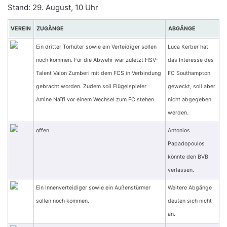
Stand: 29. August, 10 Uhr
VEREIN
ZUGÄNGE
ABGÄNGE
Ein dritter Torhüter sowie ein Verteidiger sollen
Luca Kerber hat
noch kommen. Für die Abwehr war zuletzt HSV-
das Interesse des
Talent Valon Zumberi mit dem FCS in Verbindung
FC Southampton
gebracht worden. Zudem soll Flügelspieler
geweckt, soll aber
Amine Naïfi vor einem Wechsel zum FC stehen.
nicht abgegeben
werden.
offen
Antonios
Papadopoulos
könnte den BVB
verlassen.
Ein Innenverteidiger sowie ein Außenstürmer
Weitere Abgänge
sollen noch kommen.
deuten sich nicht
an.