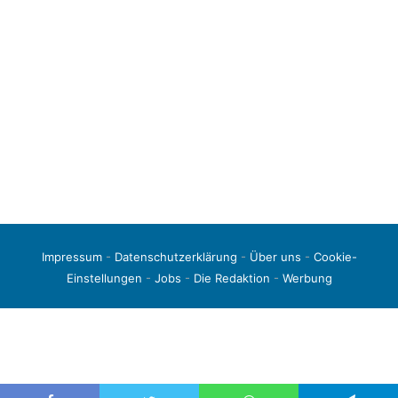
Impressum
-
Datenschutzerklärung
-
Über uns
-
Cookie-
Einstellungen
-
Jobs
-
Die Redaktion
-
Werbung
© 2026 liga3-online.de