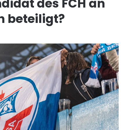
ndidat des FCH an
 beteiligt?