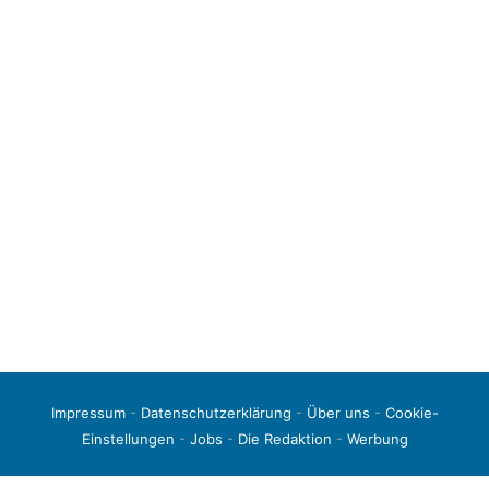
Impressum
-
Datenschutzerklärung
-
Über uns
-
Cookie-
Einstellungen
-
Jobs
-
Die Redaktion
-
Werbung