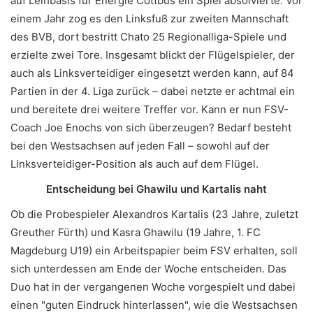
auf Leihbasis für Energie Cottbus ein Spiel absolvierte. Vor
einem Jahr zog es den Linksfuß zur zweiten Mannschaft
des BVB, dort bestritt Chato 25 Regionalliga-Spiele und
erzielte zwei Tore. Insgesamt blickt der Flügelspieler, der
auch als Linksverteidiger eingesetzt werden kann, auf 84
Partien in der 4. Liga zurück – dabei netzte er achtmal ein
und bereitete drei weitere Treffer vor. Kann er nun FSV-
Coach Joe Enochs von sich überzeugen? Bedarf besteht
bei den Westsachsen auf jeden Fall – sowohl auf der
Linksverteidiger-Position als auch auf dem Flügel.
Entscheidung bei
Ghawilu und Kartalis naht
Ob die Probespieler Alexandros Kartalis (23 Jahre, zuletzt
Greuther Fürth) und Kasra Ghawilu (19 Jahre, 1. FC
Magdeburg U19) ein Arbeitspapier beim FSV erhalten, soll
sich unterdessen am Ende der Woche entscheiden. Das
Duo hat in der vergangenen Woche vorgespielt und dabei
einen "guten Eindruck hinterlassen", wie die Westsachsen