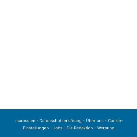
Impressum
-
Datenschutzerklärung
-
Über uns
-
Cookie-
Einstellungen
-
Jobs
-
Die Redaktion
-
Werbung