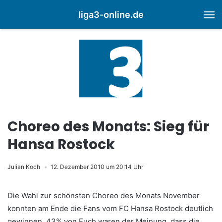
liga3-online.de
M
Choreo des Monats: Sieg für
Hansa Rostock
Julian Koch
12. Dezember 2010 um 20:14 Uhr
Die Wahl zur schönsten Choreo des Monats November
konnten am Ende die Fans vom FC Hansa Rostock deutlich
gewinnen. 43% von Euch waren der Meinung, dass die