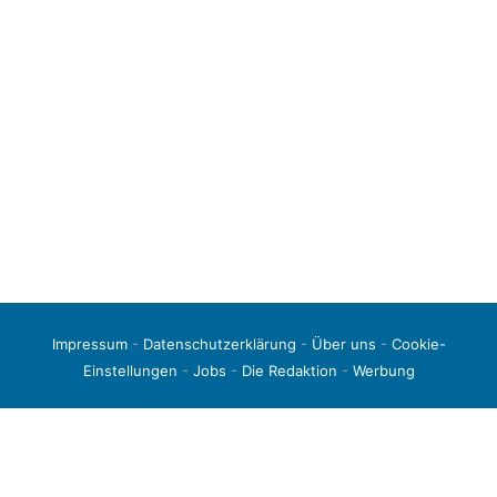
Impressum
-
Datenschutzerklärung
-
Über uns
-
Cookie-
Einstellungen
-
Jobs
-
Die Redaktion
-
Werbung
© 2026 liga3-online.de